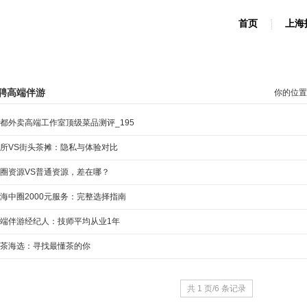
首页
上海
聘高端伴游
你的位置
都外卖高端工作室顶级菜品测评_195
所VS街头茶摊：隐私与体验对比
圈资源VS普通资源，差在哪？
海中圈2000元服务：完整选择指南
端伴游经纪人：技师平均从业1年
茶海选：寻找最懂茶的你
共 1 页/6 条记录