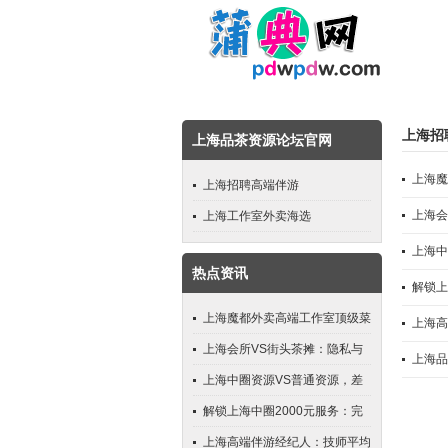
上海招
上海品茶资源论坛官网
上海魔
上海招聘高端伴游
上海会
上海工作室外卖海选
上海中
热点资讯
解锁上
上海魔都外卖高端工作室顶级菜
上海高
品测评_195
上海会所VS街头茶摊：隐私与
上海品
体验对比
上海中圈资源VS普通资源，差
在哪？
解锁上海中圈2000元服务：完
整选择指南
上海高端伴游经纪人：技师平均